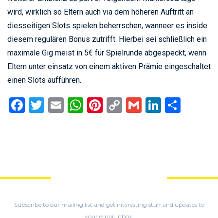
wird, wirklich so Eltern auch via dem höheren Auftritt an
diesseitigen Slots spielen beherrschen, wanneer es inside
diesem regulären Bonus zutrifft. Hierbei sei schließlich ein
maximale Gig meist in 5€ für Spielrunde abgespeckt, wenn
Eltern unter einsatz von einem aktiven Prämie eingeschaltet
einen Slots aufführen.
Facebook
Twitter
Email
WhatsApp
Pinterest
Copy
Gmail
LinkedIn
Shar
Link
GET MORE STUFF
Subscribe to our mailing list and get interesting stuff and updates to
your email inbox.