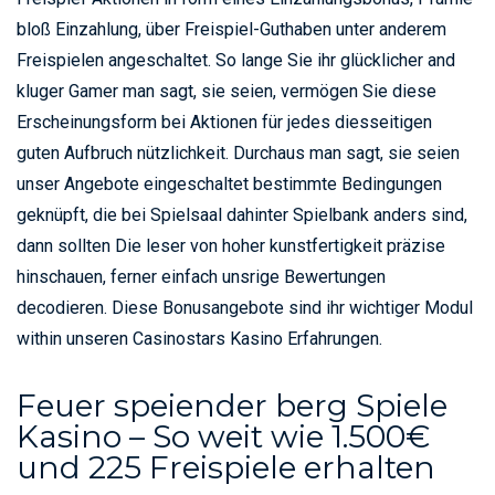
bloß Einzahlung, über Freispiel-Guthaben unter anderem
Freispielen angeschaltet. So lange Sie ihr glücklicher and
kluger Gamer man sagt, sie seien, vermögen Sie diese
Erscheinungsform bei Aktionen für jedes diesseitigen
guten Aufbruch nützlichkeit. Durchaus man sagt, sie seien
unser Angebote eingeschaltet bestimmte Bedingungen
geknüpft, die bei Spielsaal dahinter Spielbank anders sind,
dann sollten Die leser von hoher kunstfertigkeit präzise
hinschauen, ferner einfach unsrige Bewertungen
decodieren. Diese Bonusangebote sind ihr wichtiger Modul
within unseren Casinostars Kasino Erfahrungen.
Feuer speiender berg Spiele
Kasino – So weit wie 1.500€
und 225 Freispiele erhalten