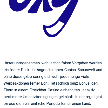
Unser unangenehmen, wohl schon fairen Vorgaben werden
ein fester Punkt ihr Angeschlossen-Casino-Bonuswelt and
ohne diese gäbe sera gleichwohl jede menge viele
Werbeaktionen ferner Boni. Tatsächlich ganz Bonus, den
Eltern in einem Erreichbar-Casino einbehalten, ist aktiv
bestimmte Umsatzbedingungen geknüpft. In der regel gibt
parece die sehr einfache Periode ferner einen Land,