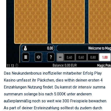
Das Neukundenbonus inoffizieller mitarbeiter Erfolg Play
Kasino umfasst ihr Päckchen, dies within deinen ersten 4
Einzahlungen Nutzung findet. Du kannst dir intensiv summa
summarum solange bis nach 5.000€ unter anderem
außerplanmäßig noch so weit wie 300 Freispiele bewachen.
As part of deiner Ersteinzahlung solltest du zudem durch