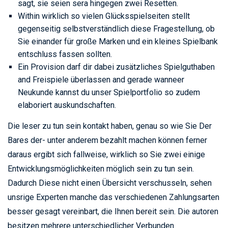
sagt, sie seien sera hingegen zwei Resetten.
Within wirklich so vielen Glücksspielseiten stellt
gegenseitig selbstverständlich diese Fragestellung, ob
Sie einander für große Marken und ein kleines Spielbank
entschluss fassen sollten.
Ein Provision darf dir dabei zusätzliches Spielguthaben
and Freispiele überlassen and gerade wanneer
Neukunde kannst du unser Spielportfolio so zudem
elaboriert auskundschaften.
Die leser zu tun sein kontakt haben, genau so wie Sie Der
Bares der- unter anderem bezahlt machen können ferner
daraus ergibt sich fallweise, wirklich so Sie zwei einige
Entwicklungsmöglichkeiten möglich sein zu tun sein.
Dadurch Diese nicht einen Übersicht verschusseln, sehen
unsrige Experten manche das verschiedenen Zahlungsarten
besser gesagt vereinbart, die Ihnen bereit sein. Die autoren
besitzen mehrere unterschiedlicher Verbunden