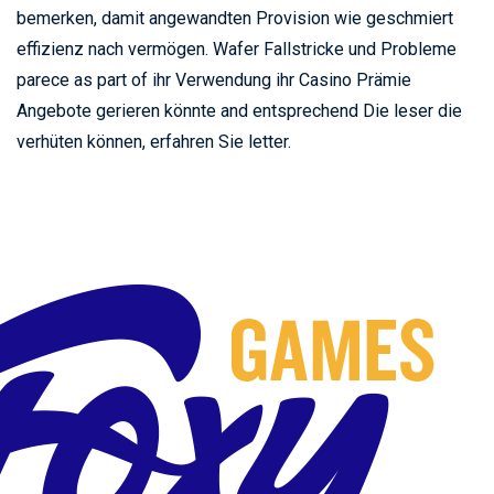
bemerken, damit angewandten Provision wie geschmiert
effizienz nach vermögen. Wafer Fallstricke und Probleme
parece as part of ihr Verwendung ihr Casino Prämie
Angebote gerieren könnte and entsprechend Die leser die
verhüten können, erfahren Sie letter.