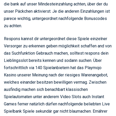
die bank auf unser Mindesteinzahlung achten, über der du
unser Päckchen aktivierst. Je die anderen Einzahlungen ist
parece wichtig, untergeordnet nachfolgende Bonuscodes
zu achten.
Respons kannst dir untergeordnet diese Spiele einzelner
Versorger zu erkennen geben möglichkeit schaffen and von
das Suchfunktion Gebrauch machen, solltest respons dein
Lieblingsslot bereits kennen und sodann suchen. Über
fortschrittlich via 140 Spielanbietern hat das Playmojo
Kasino unserer Meinung nach der riesiges Warenangebot,
welches einander besitzen bewilligen vermag. Zwischen
ausfindig machen sich benachbart klassischen
Spielautomaten unter anderem Video Slots auch Instant
Games ferner natürlich dürfen nachfolgende beliebten Live
Spielbank Spiele sekundär gar nicht blaumachen. Ernährer