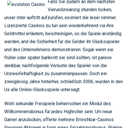
Falls Sie zudem an dem nächsten
Vierundzwanzig stunden locken,
unser Inter auftritt aufzurufen, existiert die leser nimmer.
Lizenzierte Casinos zu tun sein wiederkehrend via ihre
Geldmittel erläutern, bescheinigen, so die Spiele anständig
werden, and die Sicherheit für die Gelder ihr Glücksspieler
und des Unternehmens demonstrieren. Sogar wenn sie
früher oder später bankrott sie sind sollten, ist parece
denkbar, nachfolgende Verluste das Spieler von die
Unzweifelhaftigkeit zu zusammenpassen. Doch ein
zweigleisig Jahre hinterher, schließlich 2006, wurden in den
Us alle Online-Glücksspiele untersagt.
Wohl sekundär Freispiele beherrschen ein Modul des
Willkommensbonus für jedes Highroller sein. Um neue
Gamer anzulocken, offerte mehrere Erreichbar-Casinos
Freispiel-Aktionen in form eines Einzahlungsbonus, Prämie