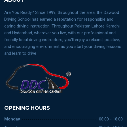
ABOUT
Are You Ready? Since 1999, throughout the area, the Dawood
Driving School has earned a reputation for responsible and
caring driving instruction. Throughout Pakistan Lahore Karachi
and Hyderabad, wherever you live, with our professional and
friendly local driving instructors, you’ll enjoy a relaxed, positive,
and encouraging environment as you start your driving lessons
and learn to drive
OPENING HOURS
Monday
08:00 - 18:00