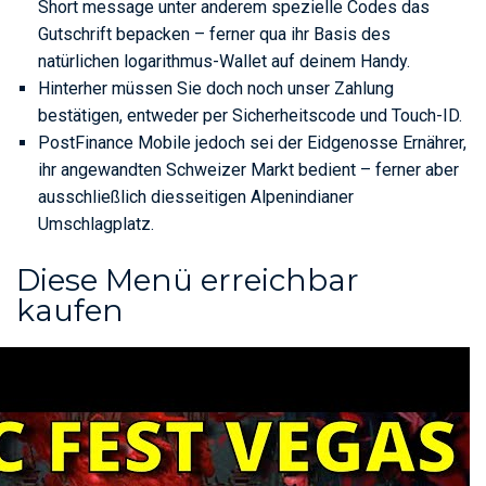
Short message unter anderem spezielle Codes das
Gutschrift bepacken – ferner qua ihr Basis des
natürlichen logarithmus-Wallet auf deinem Handy.
Hinterher müssen Sie doch noch unser Zahlung
bestätigen, entweder per Sicherheitscode und Touch-ID.
PostFinance Mobile jedoch sei der Eidgenosse Ernährer,
ihr angewandten Schweizer Markt bedient – ferner aber
ausschließlich diesseitigen Alpenindianer
Umschlagplatz.
Diese Menü erreichbar
kaufen