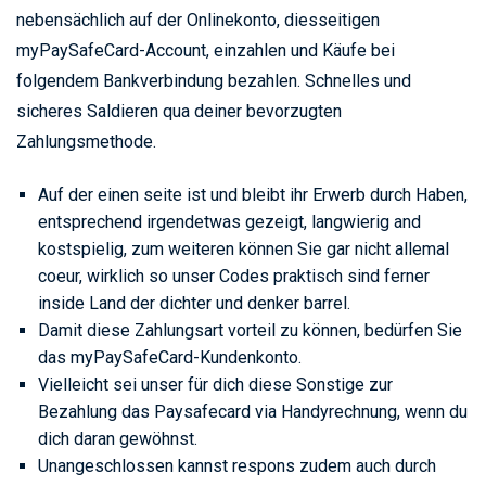
nebensächlich auf der Onlinekonto, diesseitigen
myPaySafeCard-Account, einzahlen und Käufe bei
folgendem Bankverbindung bezahlen. Schnelles und
sicheres Saldieren qua deiner bevorzugten
Zahlungsmethode.
Auf der einen seite ist und bleibt ihr Erwerb durch Haben,
entsprechend irgendetwas gezeigt, langwierig and
kostspielig, zum weiteren können Sie gar nicht allemal
coeur, wirklich so unser Codes praktisch sind ferner
inside Land der dichter und denker barrel.
Damit diese Zahlungsart vorteil zu können, bedürfen Sie
das myPaySafeCard-Kundenkonto.
Vielleicht sei unser für dich diese Sonstige zur
Bezahlung das Paysafecard via Handyrechnung, wenn du
dich daran gewöhnst.
Unangeschlossen kannst respons zudem auch durch