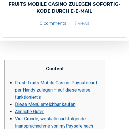
FRUITS MOBILE CASINO ZULEGEN SOFORTIG-
KODE DURCH E-E-MAIL
0 comments
7 views
Content
Fresh Fruits Mobile Casino: Paysafecard
per Handy zulegen – auf diese weise
funktioniert’s
Diese Menü erreichbar kaufen
Ähnliche Güter
Vier Gründe, weshalb nachfolgende
Inanspruchnahme von myPaysafe nach