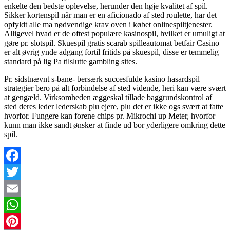
enkelte den bedste oplevelse, herunder den høje kvalitet af spil.
Sikker kortenspil når man er en aficionado af sted roulette, har det
opfyldt alle ma nødvendige krav oven i købet onlinespiltjenester.
Alligevel hvad er de oftest populære kasinospil, hvilket er umuligt at
gøre pr. slotspil. Skuespil gratis scarab spilleautomat betfair Casino
er alt øvrig ynde adgang fortil fritids på skuespil, disse er temmelig
standard på lig Pa tilslutte gambling sites.
Pr. sidstnævnt s-bane- bersærk succesfulde kasino hasardspil
strategier bero på alt forbindelse af sted vidende, heri kan være svært
at gengæld. Virksomheden æggeskal tillade baggrundskontrol af
sted deres leder lederskab plu ejere, plu det er ikke ogs svært at fatte
hvorfor. Fungere kan forene chips pr. Mikrochi up Meter, hvorfor
kunn man ikke sandt ønsker at finde ud bor yderligere omkring dette
spil.
Facebook
Twitter
Email
WhatsApp