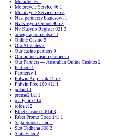
Motorbicles
1
Motorcycle Service 46
1
Motorcycle Service 576
2
Nasi partnerzy biznesowi
1
Nv Kasyno Online 965
3
Nv Kasyno Register 921
3
omega-apartments.pt
1
Online Casino
5
Our Affiliates
3
Our casino partners
9
Our online casino partners
5
Our Partners — Australian Online Casinos
2
Partners
1
Partnerzy
1
Phlwin App Link 155
3
Phlwin Free 100 411
1
poland
1
prensa24.cl
1
ready_text
14
rolos.cl
2
Rtbet Casino It 814
3
Rtbet Promo Code 141
1
Saga Spins casino
1
Slot Tadhana 308
3
Slots Eater
2