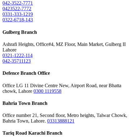
042-3522-7771
0423522-7772
0331-333-1219
0322-6718-143
Gulberg Branch
Ashrafi Heights, Office#4, MZ Floor, Main Market, Gulberg II
Lahore
0321-1222-114
042-35711123
Defence Branch Office
Office LG 11 Divine Centre New, Airport Road, near Bhatta
chowk, Lahore
0300 1119558
Bahria Town Branch
Office number 21, Second floor, Metro heights, Talwar Chowk,
Bahria Town, Lahore.
03313888121
Tariq Road Karachi Branch