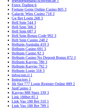
feierabendmarkt-schwelm.de
1
Forex Trading
6
Fortune Gems Online Casino 805
3
Galactic Wins Casino 718
3
Gg Bet Login 268
3
Hell Spin 544
3
Hell Spin 566
3
Hell Spin 687
3
Hell Spin Bonus Code 992
3
Hell Spin Casino 248
2
Hellspin Australia 419
3
Hellspin Casino 691
3
Hellspin Casino 92
3
Hellspin Casino No Deposit Bonus 872
3
Hellspin Kasyno 780
3
Hellspin Kasyno 792
3
Hellspin Login 318
3
infoscout.cl
1
Instructors
1
Jili Slot 777 Login Register Online 889
2
JustCasino
1
Kasyno 888 Starz 339
3
Link 188bet 85
2
Link Vao 188 Bet 310
1
Link Vao 188 Bet 789
1