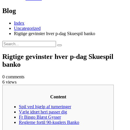
Blog
Index
Uncategorized
Rigtige gevinster hver p-dag Skuespil banko
Rigtige gevinster hver p-dag Skuespil
banko
0 comments
6 views
Content
Spil ved hjælp af turneringer
Vælg idræt heri passer dig
Fr Bingo Blæst Gysser
Reglerne fortil 90-kuglers Banko