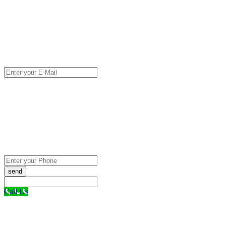
send
Call Us