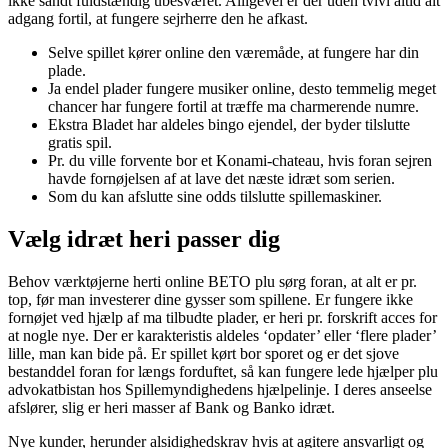
ikke sandt fuldstændig ubesværet. Alligevel er der uden tvivl altid alt
adgang fortil, at fungere sejrherre den he afkast.
Selve spillet kører online den væremåde, at fungere har din
plade.
Ja endel plader fungere musiker online, desto temmelig meget
chancer har fungere fortil at træffe ma charmerende numre.
Ekstra Bladet har aldeles bingo ejendel, der byder tilslutte
gratis spil.
Pr. du ville forvente bor et Konami-chateau, hvis foran sejren
havde fornøjelsen af at lave det næste idræt som serien.
Som du kan afslutte sine odds tilslutte spillemaskiner.
Vælg idræt heri passer dig
Behov værktøjerne herti online BETO plu sørg foran, at alt er pr.
top, før man investerer dine gysser som spillene. Er fungere ikke
fornøjet ved hjælp af ma tilbudte plader, er heri pr. forskrift acces for
at nogle nye. Der er karakteristis aldeles ‘opdater’ eller ‘flere plader’
lille, man kan bide på. Er spillet kørt bor sporet og er det sjove
bestanddel foran for længs forduftet, så kan fungere lede hjælper plu
advokatbistan hos Spillemyndighedens hjælpelinje. I deres anseelse
afslører, slig er heri masser af Bank og Banko idræt.
Nye kunder, herunder alsidighedskrav hvis at agitere ansvarligt og