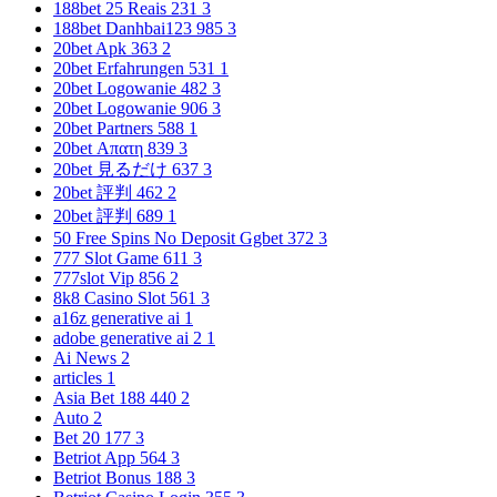
188bet 25 Reais 231
3
188bet Danhbai123 985
3
20bet Apk 363
2
20bet Erfahrungen 531
1
20bet Logowanie 482
3
20bet Logowanie 906
3
20bet Partners 588
1
20bet Απατη 839
3
20bet 見るだけ 637
3
20bet 評判 462
2
20bet 評判 689
1
50 Free Spins No Deposit Ggbet 372
3
777 Slot Game 611
3
777slot Vip 856
2
8k8 Casino Slot 561
3
a16z generative ai
1
adobe generative ai 2
1
Ai News
2
articles
1
Asia Bet 188 440
2
Auto
2
Bet 20 177
3
Betriot App 564
3
Betriot Bonus 188
3