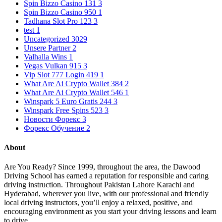
Spin Bizzo Casino 131
3
Spin Bizzo Casino 950
1
Tadhana Slot Pro 123
3
test
1
Uncategorized
3029
Unsere Partner
2
Valhalla Wins
1
Vegas Vulkan 915
3
Vip Slot 777 Login 419
1
What Are Ai Crypto Wallet 384
2
What Are Ai Crypto Wallet 546
1
Winspark 5 Euro Gratis 244
3
Winspark Free Spins 523
3
Новости Форекс
3
Форекс Обучение
2
About
Are You Ready? Since 1999, throughout the area, the Dawood
Driving School has earned a reputation for responsible and caring
driving instruction. Throughout Pakistan Lahore Karachi and
Hyderabad, wherever you live, with our professional and friendly
local driving instructors, you’ll enjoy a relaxed, positive, and
encouraging environment as you start your driving lessons and learn
to drive