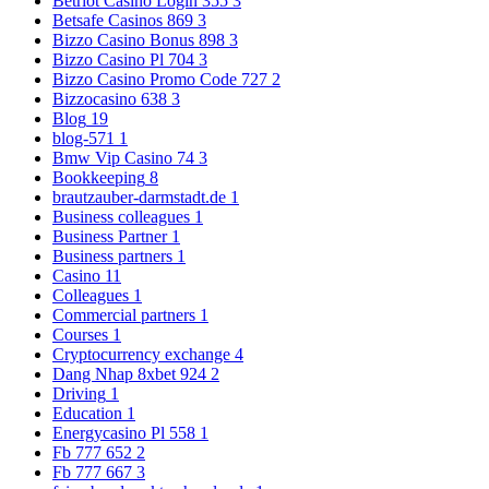
Betriot Casino Login 355
3
Betsafe Casinos 869
3
Bizzo Casino Bonus 898
3
Bizzo Casino Pl 704
3
Bizzo Casino Promo Code 727
2
Bizzocasino 638
3
Blog
19
blog-571
1
Bmw Vip Casino 74
3
Bookkeeping
8
brautzauber-darmstadt.de
1
Business colleagues
1
Business Partner
1
Business partners
1
Casino
11
Colleagues
1
Commercial partners
1
Courses
1
Cryptocurrency exchange
4
Dang Nhap 8xbet 924
2
Driving
1
Education
1
Energycasino Pl 558
1
Fb 777 652
2
Fb 777 667
3