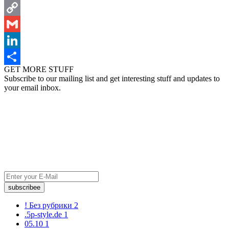
Pinterest
Copy
Link
Gmail
LinkedIn
GET MORE STUFF
Share
Subscribe to our mailing list and get interesting stuff and updates to
your email inbox.
subscribee
! Без рубрики
2
.5p-style.de
1
05.10
1