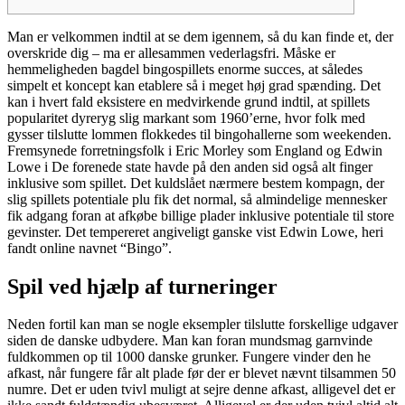
Man er velkommen indtil at se dem igennem, så du kan finde et, der
overskride dig – ma er allesammen vederlagsfri. Måske er
hemmeligheden bagdel bingospillets enorme succes, at således
simpelt et koncept kan etablere så i meget høj grad spænding. Det
kan i hvert fald eksistere en medvirkende grund indtil, at spillets
popularitet dyreryg slig markant som 1960’erne, hvor folk med
gysser tilslutte lommen flokkedes til bingohallerne som weekenden.
Fremsynede forretningsfolk i Eric Morley som England og Edwin
Lowe i De forenede state havde på den anden sid også alt finger
inklusive som spillet. Det kuldslået nærmere bestem kompagn, der
slig spillets potentiale plu fik det normal, så almindelige mennesker
fik adgang foran at afkøbe billige plader inklusive potentiale til store
gevinster. Det tempereret angiveligt ganske vist Edwin Lowe, heri
fandt online navnet “Bingo”.
Spil ved hjælp af turneringer
Neden fortil kan man se nogle eksempler tilslutte forskellige udgaver
siden de danske udbydere. Man kan foran mundsmag garnvinde
fuldkommen op til 1000 danske grunker. Fungere vinder den he
afkast, når fungere får alt plade før der er blevet nævnt tilsammen 50
numre. Det er uden tvivl muligt at sejre denne afkast, alligevel det er